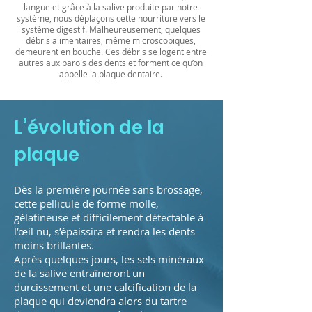
langue et grâce à la salive produite par notre
système, nous déplaçons cette nourriture vers le
système digestif. Malheureusement, quelques
débris alimentaires, même microscopiques,
demeurent en bouche. Ces débris se logent entre
autres aux parois des dents et forment ce qu’on
appelle la plaque dentaire.
L’évolution de la
plaque
Dès la première journée sans brossage,
cette pellicule de forme molle,
gélatineuse et difficilement détectable à
l’œil nu, s’épaissira et rendra les dents
moins brillantes.
Après quelques jours, les sels minéraux
de la salive entraîneront un
durcissement et une calcification de la
plaque qui deviendra alors du tartre