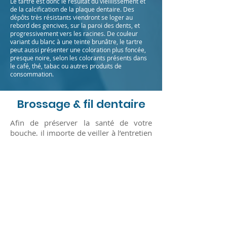
Le tartre est donc le résultat du vieillissement et
de la calcification de la plaque dentaire. Des
dépôts très résistants viendront se loger au
rebord des gencives, sur la paroi des dents, et
progressivement vers les racines. De couleur
variant du blanc à une teinte brunâtre, le tartre
peut aussi présenter une coloration plus foncée,
presque noire, selon les colorants présents dans
le café, thé, tabac ou autres produits de
consommation.
Brossage & fil dentaire
Afin de préserver la santé de votre
bouche, il importe de veiller à l’entretien
et au nettoyage régulier de celle-ci grâce
au brossage des dents et à l’utilisation
du fil (soie) dentaire. Les dentistes
recommandent de brosser les dents de
deux à trois fois par jour et d’utiliser la
soie dentaire une fois par jour. Cette
dernière est essentielle, dans la mesure
où la brosse à dents ne permet
d’atteindre que 65% des surfaces des